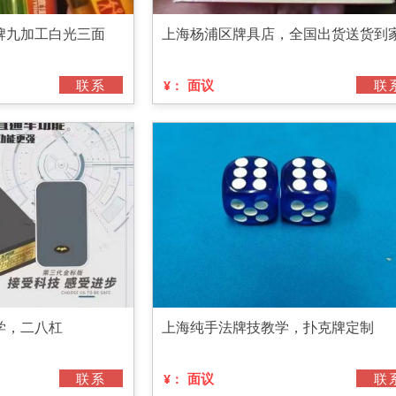
牌九加工白光三面
上海杨浦区牌具店，全国出货送货到
联系
面议
联
¥：
学，二八杠
上海纯手法牌技教学，扑克牌定制
联系
面议
联
¥：