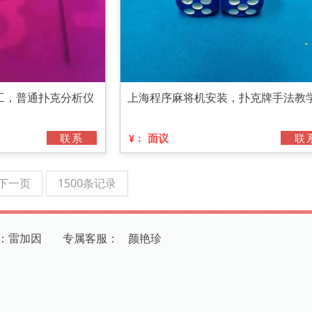
工，普通扑克分析仪
上海程序麻将机安装，扑克牌手法教
联系
面议
联
¥：
下一页
1500条记录
：雷加因
专
属
客
服
：
颜艳珍