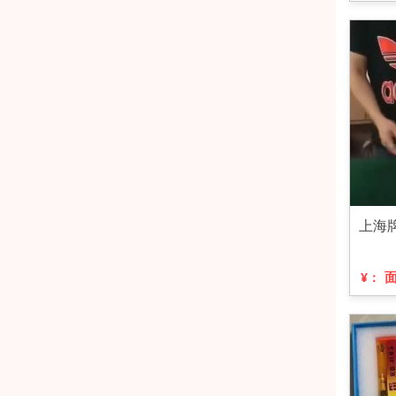
上海
¥：