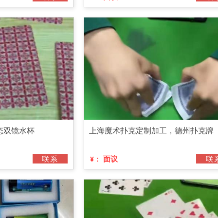
态双镜水杯
上海魔术扑克定制加工，德州扑克牌
联系
面议
联
¥：