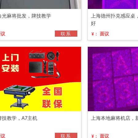
白光麻将批发，牌技教学
上海德州扑克感应桌
好
面议
联系
面议
¥：
牌技教学，A7主机
上海本地麻将机店，新
面议
联系
面议
¥：