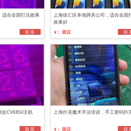
，适合全国打法效果
上海徐汇区本地牌具公司，适合全国
效果好
联系
面议
联
¥：
款CVK850主机
上海扑克魔术手法培训，手工密码扑
联系
面议
联
¥：