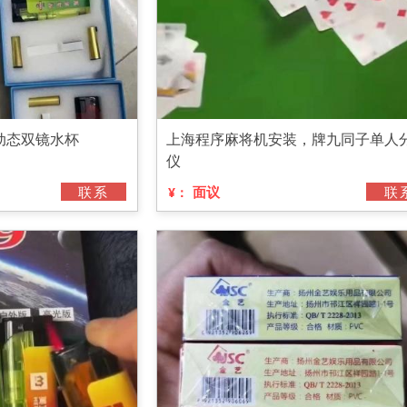
动态双镜水杯
上海程序麻将机安装，牌九同子单人
仪
联系
面议
联
¥：