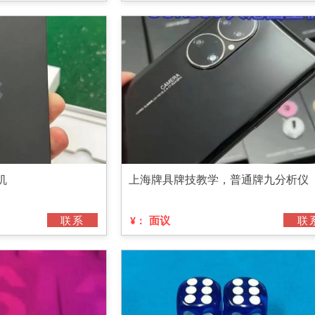
机
上海牌具牌技教学，普通牌九分析仪
联系
面议
联
¥：