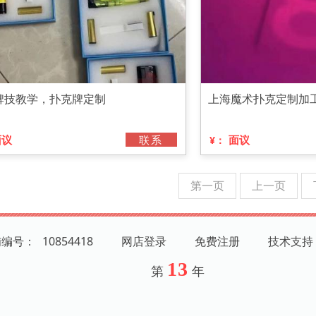
牌技教学，扑克牌定制
上海魔术扑克定制加
面议
联系
面议
¥：
第一页
上一页
铺编号：
10854418
网店登录
免费注册
技术支持
13
第
年