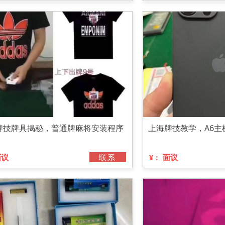
牌技牌具揭秘，普通牌麻将安装程序
上海牌技教学，A6主
面议
联系
面议
¥：