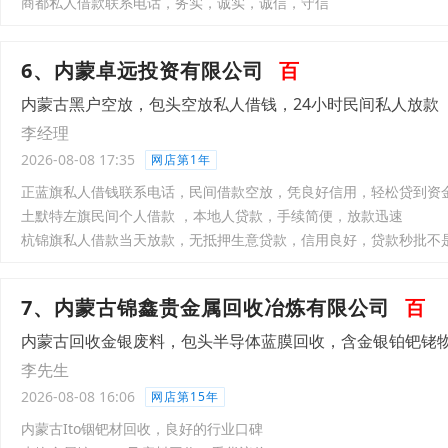
商都私人借款联系电话，务实，诚实，诚信，守信
6、内蒙卓远投资有限公司
百
内蒙古黑户空放，包头空放私人借钱，24小时民间私人放款
李经理
2026-08-08 17:35
网店第1年
正蓝旗私人借钱联系电话，民间借款空放，凭良好信用，轻松贷到资
土默特左旗民间个人借款 ，本地人贷款，手续简便，放款迅速
杭锦旗私人借款当天放款，无抵押生意贷款，信用良好，贷款秒批不
7、内蒙古锦鑫贵金属回收冶炼有限公司
百
内蒙古回收金银废料，包头半导体蓝膜回收，含金银铂钯铑
李先生
2026-08-08 16:06
网店第15年
内蒙古Ito铟钯材回收，良好的行业口碑