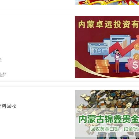
金
是梦
物料回收