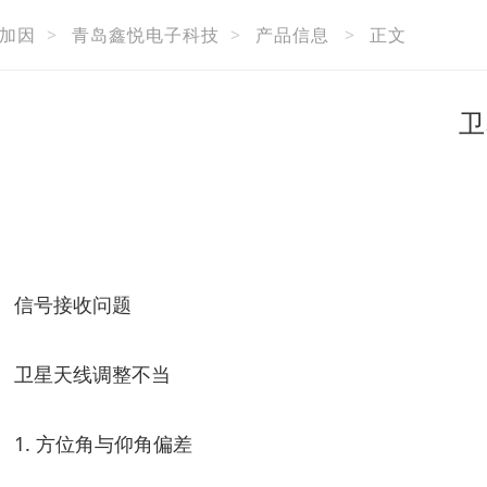
加因
>
青岛鑫悦电子科技
>
产品信息
>
正文
卫
信号接收问题
卫星天线调整不当
1. 方位角与仰角偏差