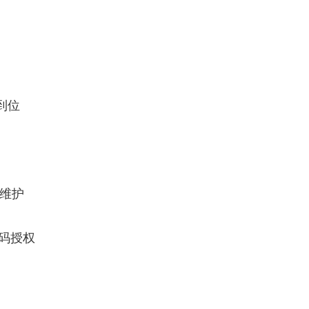
到位
钟维护
码授权