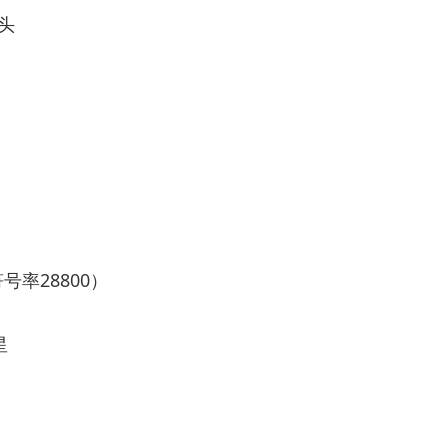
头
号率28800）
星