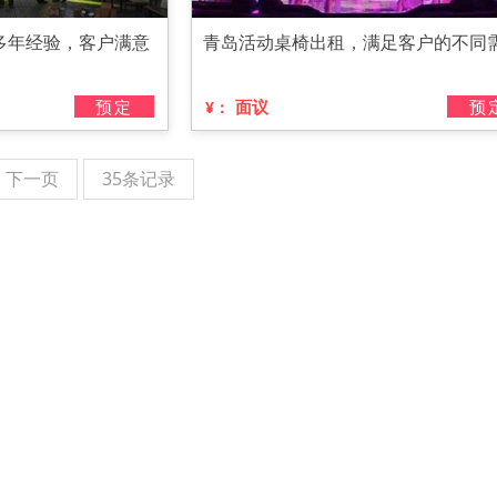
多年经验，客户满意
青岛活动桌椅出租，满足客户的不同
预定
面议
预
¥：
下一页
35条记录