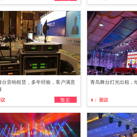
舞台音响租赁，多年经验，客户满意
青岛舞台灯光出租，
择
面议
预定
面议
¥：