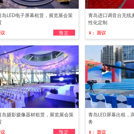
黄岛LED电子屏幕租赁，展览展会策
青岛进口调音台无线
置
性化定制
面议
预定
面议
¥：
黄岛摄影摄像器材租赁，展览展会策
青岛LED屏幕出租，
置
务
面议
预定
面议
¥：