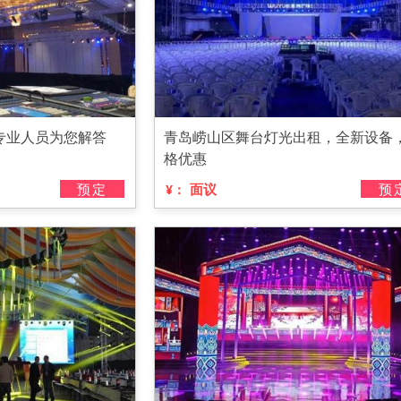
专业人员为您解答
青岛崂山区舞台灯光出租，全新设备
格优惠
预定
面议
预
¥：