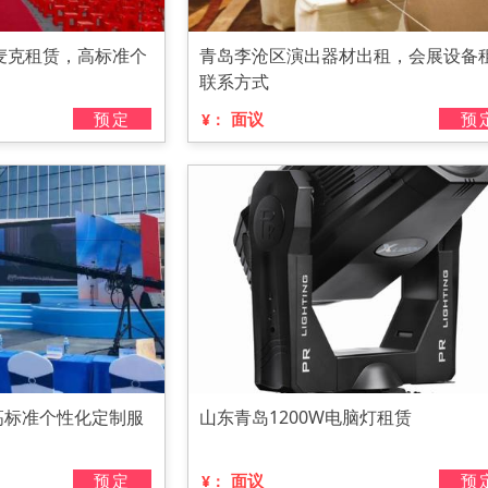
麦克租赁，高标准个
青岛李沧区演出器材出租，会展设备
联系方式
预定
面议
预
¥：
高标准个性化定制服
山东青岛1200W电脑灯租赁
预定
面议
预
¥：