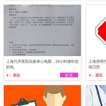
上海代开医院化验单心电图，24小时接听您
上海崇明
的电
假日照
面议
联系
面议
¥：
¥：