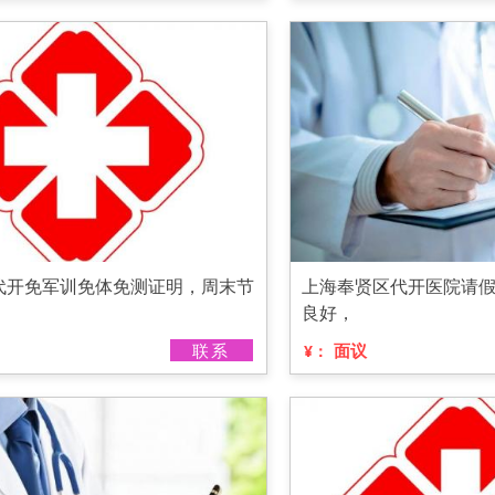
代开免军训免体免测证明，周末节
上海奉贤区代开医院请
良好，
联系
面议
¥：