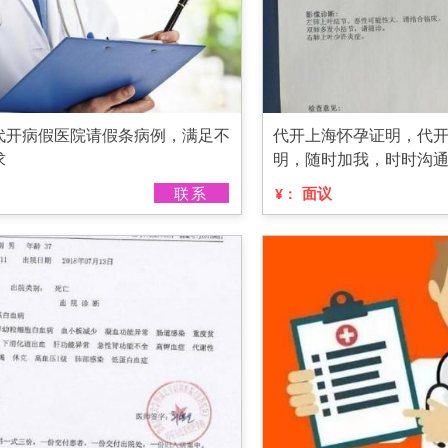
代开病假医院请假条病例，满足不
代开上海怀孕证明，代
求
明，随时加我，时时沟
联系
面议
¥：