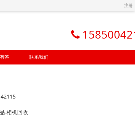
注册
15850042
有答
联系我们
2115
品.相机回收